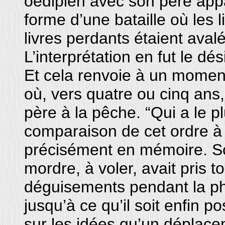
oedipien avec son père appa
forme d’une bataille où les l
livres perdants étaient ava
L’interprétation en fut le dés
Et cela renvoie à un moment
où, vers quatre ou cinq an
père à la pêche. “Qui a le p
comparaison de cet ordre à 
précisément en mémoire. Son
mordre, à voler, avait pris t
déguisements pendant la ph
jusqu’à ce qu’il soit enfin p
sur les idées qu’un déplaceme