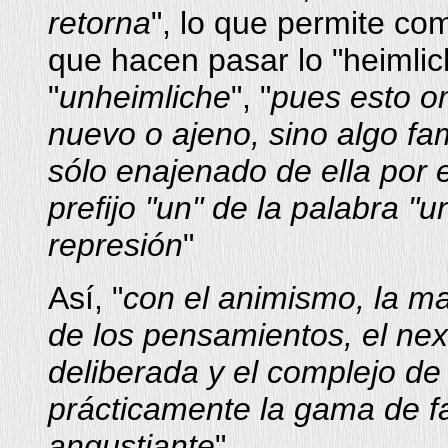
retorna
", lo que permite co
que hacen pasar lo "heimlich
"
unheimliche
", "
pues esto o
nuevo o ajeno, sino algo fam
sólo enajenado de ella por 
prefijo "un" de la palabra "
represión
"
Así, "
con el animismo, la ma
de los pensamientos, el nex
deliberada y el complejo d
prácticamente la gama de f
angustiante
".