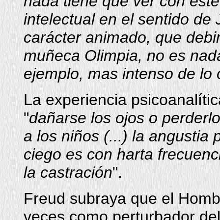
nada tiene que ver con este
intelectual en el sentido de
carácter animado, que debi
muñeca Olimpia, no es nada
ejemplo, mas intenso de lo
La experiencia psicoanalíti
"
dañarse los ojos o perderl
a los niños (...) la angustia
ciego es con harta frecuenci
la castración
".
Freud subraya que el Hombr
veces como perturbador del