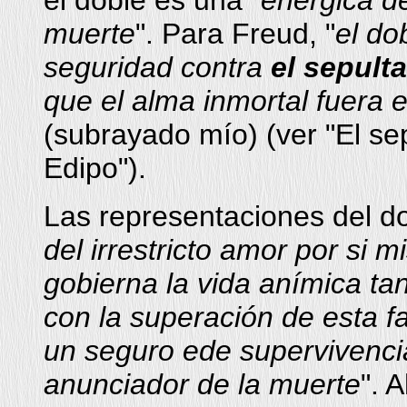
el doble es una "
enérgica d
muerte
". Para Freud, "
el do
seguridad contra
el sepult
que el alma inmortal fuera e
(subrayado mío) (ver "El s
Edipo").
Las representaciones del do
del irrestricto amor por si 
gobierna la vida anímica tan
con la superación de esta f
un seguro ede supervivenci
anunciador de la muerte
". 