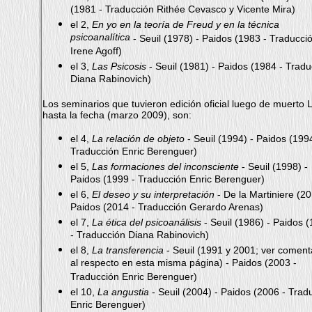
(1981 - Traducción Rithée Cevasco y Vicente Mira)
el 2,
En yo en la teoría de Freud y en la técnica
psicoanalítica
- Seuil (1978) - Paidos (1983 - Traducci
Irene Agoff)
el 3,
Las Psicosis
- Seuil (1981) - Paidos (1984 - Tradu
Diana Rabinovich)
Los seminarios que tuvieron edición oficial luego de muerto 
hasta la fecha (marzo 2009), son:
el 4,
La relación de objeto
- Seuil (1994) - Paidos (1994
Traducción Enric Berenguer)
el 5,
Las formaciones del inconsciente
- Seuil (1998) -
Paidos (1999 - Traducción Enric Berenguer)
el 6,
El deseo y su interpretación
- De la Martiniere (20
Paidos (2014 - Traducción Gerardo Arenas)
el 7,
La ética del psicoanálisis
- Seuil (1986) - Paidos 
- Traducción Diana Rabinovich)
el 8,
La transferencia
- Seuil (1991 y 2001; ver coment
al respecto en esta misma página) - Paidos (2003 -
Traducción Enric Berenguer)
el 10,
La angustia
- Seuil (2004) - Paidos (2006 - Trad
Enric Berenguer)