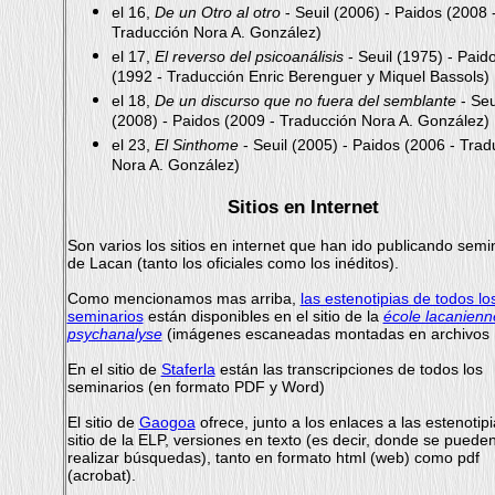
el 16,
De un Otro al otro
- Seuil (2006) - Paidos (2008 
Traducción Nora A. González)
el 17,
El reverso del psicoanálisis
- Seuil (1975) - Paid
(1992 - Traducción Enric Berenguer y Miquel Bassols)
el 18,
De un discurso que no fuera del semblante
- Seu
(2008) - Paidos (2009 - Traducción Nora A. González)
el 23,
El Sinthome
- Seuil (2005) - Paidos (2006 - Trad
Nora A. González)
Sitios en Internet
Son varios los sitios en internet que han ido publicando semi
de Lacan (tanto los oficiales como los inéditos).
Como mencionamos mas arriba,
las estenotipias de todos lo
seminarios
están disponibles en el sitio de la
école lacanienn
psychanalyse
(imágenes escaneadas montadas en archivos
En el sitio de
Staferla
están las transcripciones de todos los
seminarios (en formato PDF y Word)
El sitio de
Gaogoa
ofrece, junto a los enlaces a las estenotipi
sitio de la ELP, versiones en texto (es decir, donde se puede
realizar búsquedas), tanto en formato html (web) como pdf
(acrobat).