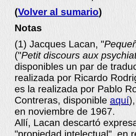
(
Volver al sumario
)
Notas
(
1
) Jacques Lacan, "
Pequeño
("
Petit discours aux psychia
disponibles un par de traduc
realizada por Ricardo Rodr
es la realizada por Pablo Ro
Contreras, disponible
aquí
)
en noviembre de 1967.
Allí, Lacan descartó expres
"propiedad intelectual", en r