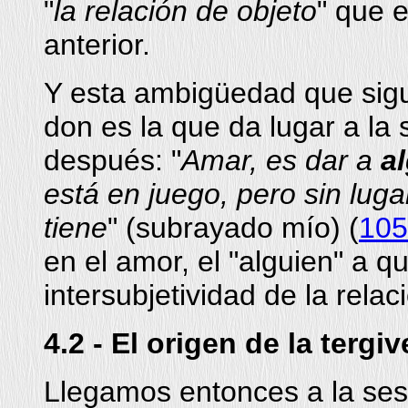
"
la relación de objeto
" que 
anterior.
Y esta ambigüedad que sigue
don es la que da lugar a la 
después: "
Amar, es dar a
a
está en juego, pero sin luga
tiene
" (subrayado mío) (
105
en el amor, el "alguien" a q
intersubjetividad de la relac
4.2 - El origen de la tergi
Llegamos entonces a la sesi