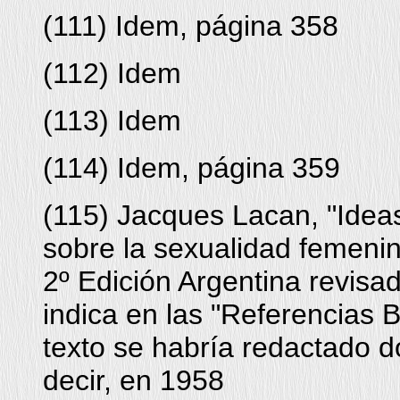
(
111
) Idem, página 358
(
112
) Idem
(
113
) Idem
(
114
) Idem, página 359
(
115
) Jacques Lacan, "Idea
sobre la sexualidad femenina
2º Edición Argentina revis
indica en las "Referencias Bi
texto se habría redactado d
decir, en 1958