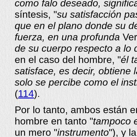
como falo deseado, signific
síntesis, "
su satisfacción pas
que en el plano donde su de
fuerza, en una profunda
Ve
de su cuerpo respecto a lo
en el caso del hombre, "
él 
satisface, es decir, obtiene 
solo se percibe como el ins
(
114
).
Por lo tanto, ambos están e
hombre en tanto "
tampoco 
un mero "
instrumento
"), y l