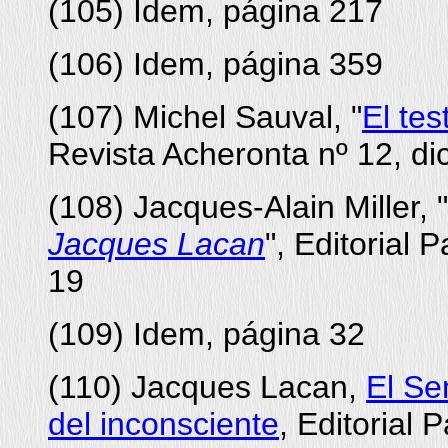
(
105
) Idem, página 217
(
106
) Idem, página 359
(
107
) Michel Sauval, "
El te
Revista Acheronta nº 12, d
(
108
) Jacques-Alain Miller, "
Jacques Lacan
", Editorial 
19
(
109
) Idem, página 32
(
110
) Jacques Lacan,
El Se
del inconsciente
, Editorial 