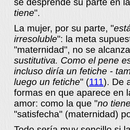
se desprende su parte en la
tiene
".
La mujer, por su parte, "
est
irresoluble
": la meta supuest
"maternidad", no se alcanza
sustitutiva. Como el pene es
incluso diría un fetiche - t
luego un fetiche
" (
111
). De 
formas en que aparece en la
amor: como la que "
no tiene
"satisfecha" (maternidad) por
Todo sería muy sencillo si 