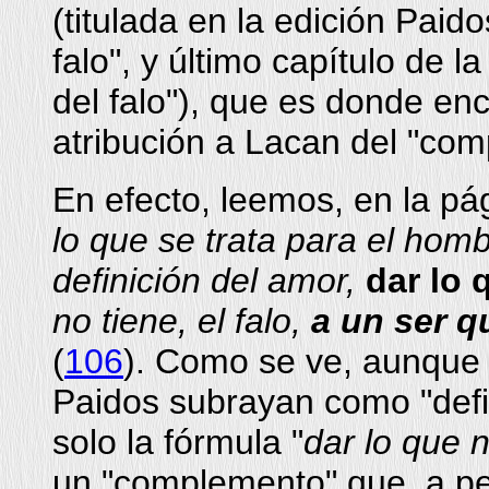
(titulada en la edición Paidos
falo", y último capítulo de la
del falo"), que es donde en
atribución a Lacan del "com
En efecto, leemos, en la pág
lo que se trata para el hom
definición del amor,
dar lo 
no tiene, el falo,
a un ser q
(
106
). Como se ve, aunque l
Paidos subrayan como "defini
solo la fórmula "
dar lo que n
un "complemento" que, a pes