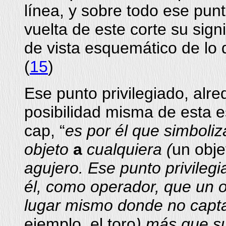
línea, y sobre todo ese pun
vuelta de este corte su sign
de vista esquemático de lo q
(
15
)
Ese punto privilegiado, alre
posibilidad misma de esta e
cap, “
es por él que simboli
objeto
a
cualquiera (
un obj
agujero. Ese punto privilegi
él, como operador, que un 
lugar mismo donde no capta
ejemplo, el toro
) más que s