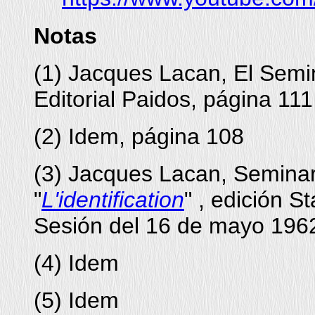
Notas
(
1
)
Jacques Lacan, El Semi
Editorial Paidos, página 111
(
2
)
Idem, página 108
(
3
) Jacques Lacan, Seminar
"
L'identification
" , edición St
Sesión del 16 de mayo 1962
(
4
) Idem
(
5
) Idem