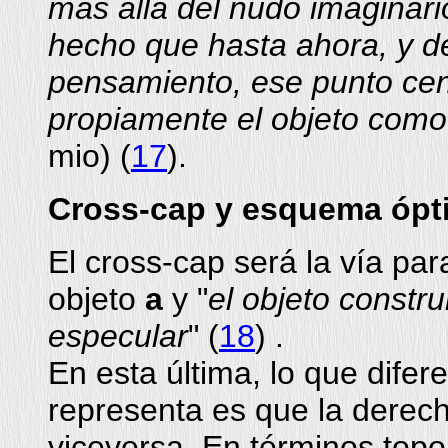
más allá del nudo imaginario
hecho que hasta ahora, y d
pensamiento, ese punto cent
propiamente el objeto como
mio) (
17
).
Cross-cap y esquema
ópt
El cross-cap será la vía para
objeto
a
y "
el objeto constru
especular
" (
18
) .
En esta última, lo que difer
representa es que la derecha
viceversa. En términos topo